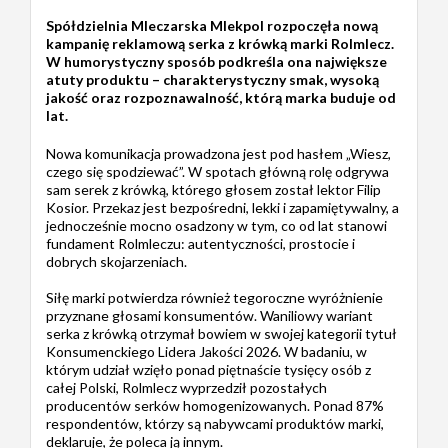
Spółdzielnia Mleczarska Mlekpol rozpoczęła nową
kampanię reklamową serka z krówką marki Rolmlecz.
W humorystyczny sposób podkreśla ona największe
atuty produktu – charakterystyczny smak, wysoką
jakość oraz rozpoznawalność, którą marka buduje od
lat.
Nowa komunikacja prowadzona jest pod hasłem „Wiesz,
czego się spodziewać”. W spotach główną rolę odgrywa
sam serek z krówką, którego głosem został lektor Filip
Kosior. Przekaz jest bezpośredni, lekki i zapamiętywalny, a
jednocześnie mocno osadzony w tym, co od lat stanowi
fundament Rolmleczu: autentyczności, prostocie i
dobrych skojarzeniach.
Siłę marki potwierdza również tegoroczne wyróżnienie
przyznane głosami konsumentów. Waniliowy wariant
serka z krówką otrzymał bowiem w swojej kategorii tytuł
Konsumenckiego Lidera Jakości 2026. W badaniu, w
którym udział wzięło ponad piętnaście tysięcy osób z
całej Polski, Rolmlecz wyprzedził pozostałych
producentów serków homogenizowanych. Ponad 87%
respondentów, którzy są nabywcami produktów marki,
deklaruje, że poleca ją innym.