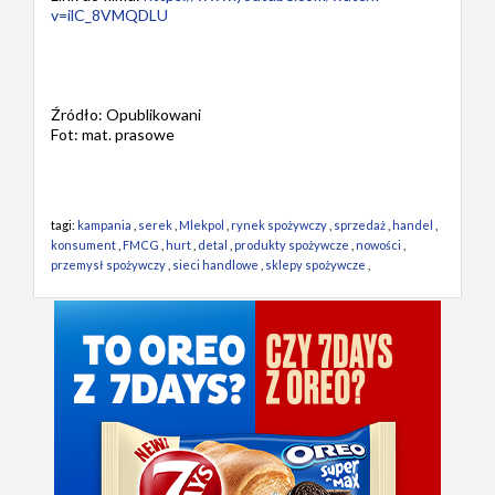
v=ilC_8VMQDLU
Źródło: Opublikowani
Fot: mat. prasowe
tagi:
kampania
,
serek
,
Mlekpol
,
rynek spożywczy
,
sprzedaż
,
handel
,
konsument
,
FMCG
,
hurt
,
detal
,
produkty spożywcze
,
nowości
,
przemysł spożywczy
,
sieci handlowe
,
sklepy spożywcze
,