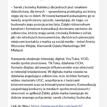
– Serek z krówką Rolmlecz dla jednych jest smakiem
dzieciństwa, dla innych – sprawdzoną przekąską, po którą
sięga się na co dzień. W nowej kampanii pokazujemy go w
świeży, współczesny sposób, nawiązując do tego, co
budowało jego pozycję przez lata. Dzięki różnorodnym
kanałom i formatom komunikacji docieramy zarówno do
odbiorców, którzy znają serek z krówką Rolmlecz od lat,
jak i do młodszych konsumentów, dla których pierwszym
miejscem kontaktu z marką są social media – mówi Aneta
Wysocka-Wejda, Kierownik Działu Marketingu SM
Mlekpol.
Kampania obejmuje telewizję, digital, YouTube, VOD,
media społecznościowe, TikToka, działania OOH,
formaty display, aktywacje influencerskie oraz obecność
w telewizji śniadaniowej. W digitalu marka stawia na
działania angażujące odbiorców, m.in. krótkie formaty
wideo, materiały UGC, współprace z twórcami
internetowymi oraz na interaktywne banery. Komunikację
uzupełniają konkursy w mediach społecznościowych i
obecność w aplikacji Żabki, gdzie marka nawiązuje do
dobrze znanego połączenia: serek z krówką i bułeczka.
Link do filmu:
https://www.youtube.com/watch?