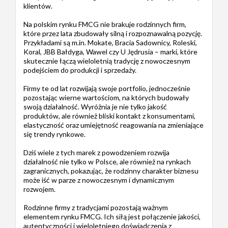
klientów.
Na polskim rynku FMCG nie brakuje rodzinnych firm,
które przez lata zbudowały silną i rozpoznawalną pozycję.
Przykładami są m.in. Mokate, Bracia Sadownicy, Roleski,
Koral, JBB Bałdyga, Wawel czy U Jędrusia – marki, które
skutecznie łączą wieloletnią tradycję z nowoczesnym
podejściem do produkcji i sprzedaży.
Firmy te od lat rozwijają swoje portfolio, jednocześnie
pozostając wierne wartościom, na których budowały
swoją działalność. Wyróżnia je nie tylko jakość
produktów, ale również bliski kontakt z konsumentami,
elastyczność oraz umiejętność reagowania na zmieniające
się trendy rynkowe.
Dziś wiele z tych marek z powodzeniem rozwija
działalność nie tylko w Polsce, ale również na rynkach
zagranicznych, pokazując, że rodzinny charakter biznesu
może iść w parze z nowoczesnym i dynamicznym
rozwojem.
Rodzinne firmy z tradycjami pozostają ważnym
elementem rynku FMCG. Ich siłą jest połączenie jakości,
autentyczności i wieloletniego doświadczenia z