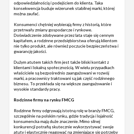
odpowiedzialnością i podejściem do klienta. Taka
konsekwencja buduje wizerunek stabilnej marki, której
można zaufać.
Konsumenci chętniej wybierają firmy z historią, które
przetrwały zmiany gospodarcze i rynkowe.
Doświadczenie zdobywane przez lata staje się cennym
kapitałem, a rodzinne przedsiębiorstwa oferują klientom
nie tylko produkt, ale również poczucie bezpieczeństwa i
gwarancję jakości.
Dużym atutem takich firm jest także bliski kontakt z
klientami i lokalną społecznością. W wielu przypadkach
właściciele są bezpośrednio zaangażowani w rozwój
marki, a pracownicy traktowani są jak część rodzinnego
biznesu. To przekłada się na większe zaangażowanie i
wysokie standardy pracy.
Rodzinne firmy na rynku FMCG
Rodzinne firmy odgrywają istotną rolę w branży FMCG,
szczególnie na polskim rynku, gdzie tradycja i lojalność
konsumencka mają duże znaczenie. Mimo silnej
konkurencji potrafią skutecznie wykorzystywać swoje
atuty i elastycznie reagować na zmieniające się potrzeby