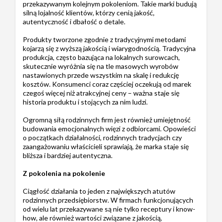
przekazywanym kolejnym pokoleniom. Takie marki budują
silną lojalność klientów, którzy cenią jakość,
autentyczność i dbałość o detale.
Produkty tworzone zgodnie z tradycyjnymi metodami
kojarzą się z wyższą jakością i wiarygodnością. Tradycyjna
produkcja, często bazująca na lokalnych surowcach,
skutecznie wyróżnia się na tle masowych wyrobów
nastawionych przede wszystkim na skalę i redukcję
kosztów. Konsumenci coraz częściej oczekują od marek
czegoś więcej niż atrakcyjnej ceny – ważna staje się
historia produktu i stojących za nim ludzi.
Ogromną siłą rodzinnych firm jest również umiejętność
budowania emocjonalnych więzi z odbiorcami. Opowieści
o początkach działalności, rodzinnych tradycjach czy
zaangażowaniu właścicieli sprawiają, że marka staje się
bliższa i bardziej autentyczna.
Z pokolenia na pokolenie
Ciągłość działania to jeden z największych atutów
rodzinnych przedsiębiorstw. W firmach funkcjonujących
od wielu lat przekazywane są nie tylko receptury i know-
how, ale również wartości związane z jakością,