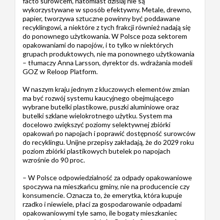
facto surowcem, natomiast dzisiaj nie są
wykorzystywane w sposób efektywny. Metale, drewno,
papier, tworzywa sztuczne powinny być poddawane
recyklingowi, a niektóre z tych frakcji również nadają się
do ponownego użytkowania. W Polsce poza sektorem
opakowaniami do napojów, i to tylko w niektórych
grupach produktowych, nie ma ponownego użytkowania
– tłumaczy Anna Larsson, dyrektor ds. wdrażania modeli
GOZ w Reloop Platform.
W naszym kraju jednym z kluczowych elementów zmian
ma być rozwój systemu kaucyjnego obejmującego
wybrane butelki plastikowe, puszki aluminiowe oraz
butelki szklane wielokrotnego użytku. System ma
docelowo zwiększyć poziomy selektywnej zbiórki
opakowań po napojach i poprawić dostępność surowców
do recyklingu. Unijne przepisy zakładają, że do 2029 roku
poziom zbiórki plastikowych butelek po napojach
wzrośnie do 90 proc.
– W Polsce odpowiedzialność za odpady opakowaniowe
spoczywa na mieszkańcu gminy, nie na producencie czy
konsumencie. Oznacza to, że emerytka, która kupuje
rzadko i niewiele, płaci za gospodarowanie odpadami
opakowaniowymi tyle samo, ile bogaty mieszkaniec