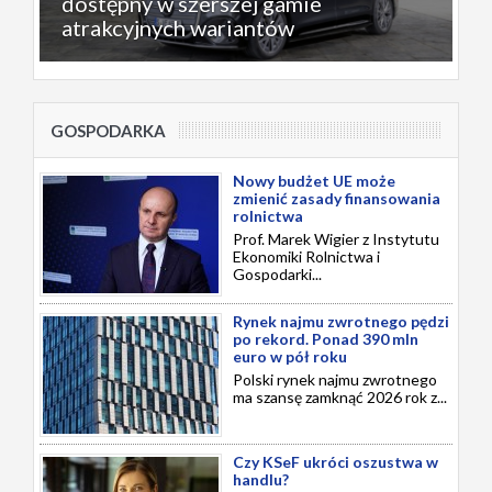
dostępny w szerszej gamie
atrakcyjnych wariantów
GOSPODARKA
Nowy budżet UE może
zmienić zasady finansowania
rolnictwa
Prof. Marek Wigier z Instytutu
Ekonomiki Rolnictwa i
Gospodarki...
Rynek najmu zwrotnego pędzi
po rekord. Ponad 390 mln
euro w pół roku
Polski rynek najmu zwrotnego
ma szansę zamknąć 2026 rok z...
Czy KSeF ukróci oszustwa w
handlu?