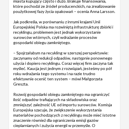
miasta kupujący często i dużo. Brakuje finansowania,
które pochodzi ze źródeł producenckich, na zrealizowanie
poużytkowej fazy życia opakowań – ocenia Anna Larsson.
Jak podkreśla, w porównaniu z innymi krajami Unii
Europejskiej Polska ma rozwiniętą infrastrukturę zbiórki i
recyklingu, problemem jest jednak wykorzystanie
surowców wtórnych, czyli wdrażanie procesów
gospodarki obiegu zamkniętego.
– Spojrzałabym na recykling w szerszej perspektywie:
zaczynamy od redukcji odpadów, następnie ponownego
użycia i dopiero recyklingu. Coraz więcej firm zaczyna tak
myśleć. Kaucja jest jednym z rozwiązań, jesteśmy po pół
roku wdrażania tego systemu i na razie trudno
efektywnie ocenić ten system – mówi Małgorzata
Greszta.
Rozwój gospodarki obiegu zamkniętego ma ograniczyć
ilość odpadów trafiających na składowiska oraz
zmniejszyć zależność UE od importu surowców. Komisja
Europejska szacuje, że zwiększenie wykorzystania
materiałów pochodzących z recyklingu może mieć istotne
znaczenie również dla ograniczenia emisji gazów
cieplarnianych i zużycia energii w przemyśle. O