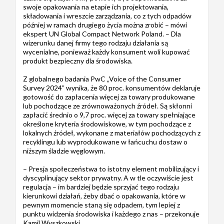
swoje opakowania na etapie ich projektowania,
składowania i wreszcie zarządzania, co z tych odpadów
później w ramach drugiego życia można zrobić – mówi
ekspert UN Global Compact Network Poland. – Dla
wizerunku danej firmy tego rodzaju działania są
wycenialne, ponieważ każdy konsument woli kupować
produkt bezpieczny dla środowiska.
Z globalnego badania PwC „Voice of the Consumer
Survey 2024” wynika, że 80 proc. konsumentów deklaruje
gotowość do zapłacenia więcej za towary produkowane
lub pochodzące ze zrównoważonych źródeł. Są skłonni
zapłacić średnio o 9,7 proc. więcej za towary spełniające
określone kryteria środowiskowe, w tym pochodzące z
lokalnych źródeł, wykonane z materiałów pochodzących z
recyklingu lub wyprodukowane w łańcuchu dostaw o
niższym śladzie węglowym.
– Presja społeczeństwa to istotny element mobilizujący i
dyscyplinujący sektor prywatny. A w tle oczywiście jest
regulacja – im bardziej będzie sprzyjać tego rodzaju
kierunkowi działań, żeby dbać o opakowania, które w
pewnym momencie staną się odpadem, tym lepiej z
punktu widzenia środowiska i każdego z nas – przekonuje
Kamil Wyszkowski.