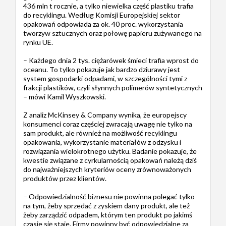
436 mln t rocznie, a tylko niewielka część plastiku trafia
do recyklingu. Według Komisji Europejskiej sektor
opakowań odpowiada za ok. 40 proc. wykorzystania
tworzyw sztucznych oraz połowę papieru zużywanego na
rynku UE.
– Każdego dnia 2 tys. ciężarówek śmieci trafia wprost do
oceanu. To tylko pokazuje jak bardzo dziurawy jest
system gospodarki odpadami, w szczególności tymi z
frakcji plastików, czyli słynnych polimerów syntetycznych
– mówi Kamil Wyszkowski.
Z analiz McKinsey & Company wynika, że europejscy
konsumenci coraz częściej zwracają uwagę nie tylko na
sam produkt, ale również na możliwość recyklingu
opakowania, wykorzystanie materiałów z odzysku i
rozwiązania wielokrotnego użytku. Badanie pokazuje, że
kwestie związane z cyrkularnością opakowań należą dziś
do najważniejszych kryteriów oceny zrównoważonych
produktów przez klientów.
– Odpowiedzialność biznesu nie powinna polegać tylko
na tym, żeby sprzedać z zyskiem dany produkt, ale też
żeby zarządzić odpadem, którym ten produkt po jakimś
czasie się staje. Firmy powinny być odpowiedzialne za