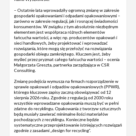
– Ostatnie lata wprowadziły ogromną zmianę w zakresie
gospodarki opakowaniami i odpadami opakowaniowymi –
zarówno w zakresie regulacji, jak i rosnącej świadomości
konsumentów. W związku z tym absolutnie niezbędnym
elementem jest współpraca różnych elementów
łańcucha wartości, a więc np. producentów opakowań i
sieci handlowych, żeby projektować i wprowadzać
rozwiązania, które mogą się przełożyć na rozwiązania
gospodarki obiegu zamkniętego. Kluczem jest, żeby
myśleć przez pryzmat całego łańcucha wartości – ocenia
Małgorzata Greszta, partnerka zarządzająca w CSR
Consulting.
Zmianę podejścia wymusza na firmach rozporządzenie w
sprawie opakowań i odpadów opakowaniowych (PPWR),
którego kluczowe zapisy zaczną obowiązywać od 12
sierpnia 2026 roku. Zgodnie z regulacją od 2030 roku
wszystkie wprowadzane opakowania muszą być w pełni
zdatne do recyklingu. Opakowania z tworzyw sztucznych
będą musiały zawierać minimalne ilości materiałów
pochodzących z recyklingu. Konieczne będzie
systematyczne przeprojektowanie istniejących rozwiązań
zgodnie z zasadami „design for recycling”.