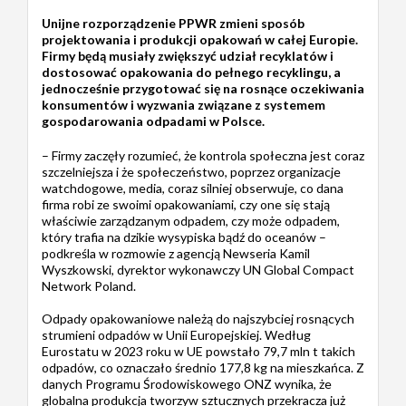
Unijne rozporządzenie PPWR zmieni sposób
projektowania i produkcji opakowań w całej Europie.
Firmy będą musiały zwiększyć udział recyklatów i
dostosować opakowania do pełnego recyklingu, a
jednocześnie przygotować się na rosnące oczekiwania
konsumentów i wyzwania związane z systemem
gospodarowania odpadami w Polsce.
– Firmy zaczęły rozumieć, że kontrola społeczna jest coraz
szczelniejsza i że społeczeństwo, poprzez organizacje
watchdogowe, media, coraz silniej obserwuje, co dana
firma robi ze swoimi opakowaniami, czy one się stają
właściwie zarządzanym odpadem, czy może odpadem,
który trafia na dzikie wysypiska bądź do oceanów –
podkreśla w rozmowie z agencją Newseria Kamil
Wyszkowski, dyrektor wykonawczy UN Global Compact
Network Poland.
Odpady opakowaniowe należą do najszybciej rosnących
strumieni odpadów w Unii Europejskiej. Według
Eurostatu w 2023 roku w UE powstało 79,7 mln t takich
odpadów, co oznaczało średnio 177,8 kg na mieszkańca. Z
danych Programu Środowiskowego ONZ wynika, że
globalna produkcja tworzyw sztucznych przekracza już