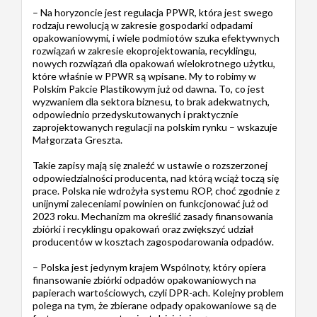
– Na horyzoncie jest regulacja PPWR, która jest swego
rodzaju rewolucją w zakresie gospodarki odpadami
opakowaniowymi, i wiele podmiotów szuka efektywnych
rozwiązań w zakresie ekoprojektowania, recyklingu,
nowych rozwiązań dla opakowań wielokrotnego użytku,
które właśnie w PPWR są wpisane. My to robimy w
Polskim Pakcie Plastikowym już od dawna. To, co jest
wyzwaniem dla sektora biznesu, to brak adekwatnych,
odpowiednio przedyskutowanych i praktycznie
zaprojektowanych regulacji na polskim rynku – wskazuje
Małgorzata Greszta.
Takie zapisy mają się znaleźć w ustawie o rozszerzonej
odpowiedzialności producenta, nad którą wciąż toczą się
prace. Polska nie wdrożyła systemu ROP, choć zgodnie z
unijnymi zaleceniami powinien on funkcjonować już od
2023 roku. Mechanizm ma określić zasady finansowania
zbiórki i recyklingu opakowań oraz zwiększyć udział
producentów w kosztach zagospodarowania odpadów.
– Polska jest jedynym krajem Wspólnoty, który opiera
finansowanie zbiórki odpadów opakowaniowych na
papierach wartościowych, czyli DPR-ach. Kolejny problem
polega na tym, że zbierane odpady opakowaniowe są de