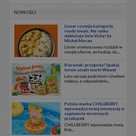
NOWOŚCI
Lisner rozwija kategorię
ready meals. Na rynku
debiutuje linia Voila! by
Michel Moran
Lisner otwiera nowy rozdział w
swojej ofercie, wchodząc do...
Kierunek: przygoda! Spakuj
letnie smaki marki Wawel
Lato sprzyja podróżom i chwilom
relaksu, a odpowiednio...
Polska marka CHILLBERRY
wprowadza nową innowację w
segmencie mrożonych
przekąsek
CHILLBERRY wprowadza nową
linię...