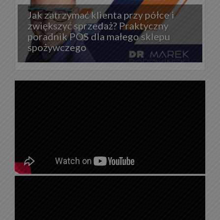
Jak zatrzymać klienta przy półce i
zwiększyć sprzedaż? Praktyczny
poradnik POS dla małego sklepu
spożywczego