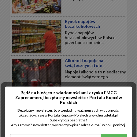
Rynek napojów
bezalkoholowych
Rynek napojów
bezalkoholowych w Polsce
przechodzi obecnie...
Alkohol i napoje na
świątecznym stole
Napoje i alkohole to nieodłączny
element świątecznego...
Bądź na bieżąco z wiadomościami z rynku FMCG
Zaprenumeruj bezpłatny newsletter Portalu Kupców
Wytrawne święta
Polskich
Święta Bożego Narodzenia to
Bezpłatny newsletter, to przegląd najważniejszych wiadomości
przede wszystkim wytrawne
ukazujących się w Portalu Kupców Polskich www.hurtidetal.pl.
smaki...
Subskrypcja bezpłatna!
Aby zamówić newsletter, wystarczy wpisać adres e-mail w polu poniżej.