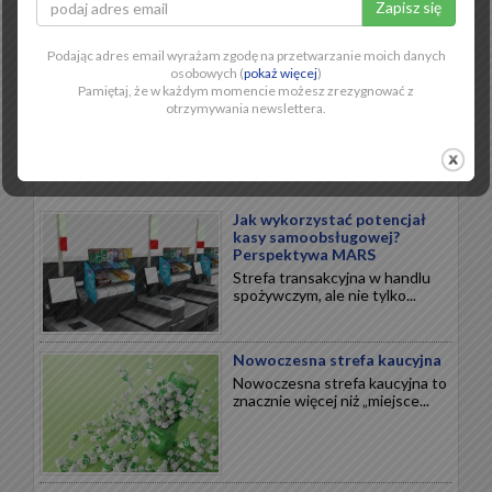
Słodkie święta
Święta to najbardziej
dochodowy okres w handlu.
Podając adres email wyrażam zgodę na przetwarzanie moich danych
Czekolady...
osobowych (
pokaż więcej
)
Pamiętaj, że w każdym momencie możesz zrezygnować z
otrzymywania newslettera.
NOWOCZESNY RETAIL
Jak wykorzystać potencjał
kasy samoobsługowej?
Perspektywa MARS
Strefa transakcyjna w handlu
spożywczym, ale nie tylko...
Nowoczesna strefa kaucyjna
Nowoczesna strefa kaucyjna to
znacznie więcej niż „miejsce...