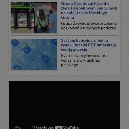
Grupa Żywiec zachęca do
zwrotu opakowań kaucyjnych
na całej trasie Męskiego
Grania
Grupa Żywiec prowadzi zbiórkę
opakowań kaucyjnych podczas...
System kaucyjny zmienia
rynek. Butelki PET umacniają
swoją pozycję
System kaucyjny na dobre
wpisał się w krajobraz
polskiego...