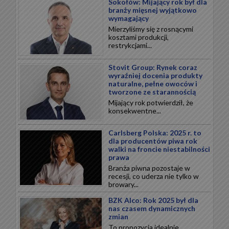
Sokołów: Mijający rok był dla
branży mięsnej wyjątkowo
wymagający
Mierzyliśmy się z rosnącymi
kosztami produkcji,
restrykcjami...
Stovit Group: Rynek coraz
wyraźniej docenia produkty
naturalne, pełne owoców i
tworzone ze starannością
Mijający rok potwierdził, że
konsekwentne...
Carlsberg Polska: 2025 r. to
dla producentów piwa rok
walki na froncie niestabilności
prawa
Branża piwna pozostaje w
recesji, co uderza nie tylko w
browary...
BZK Alco: Rok 2025 był dla
nas czasem dynamicznych
zmian
To propozycja idealnie