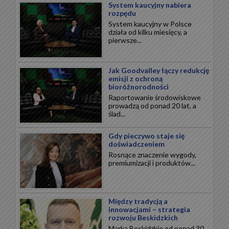
System kaucyjny nabiera
rozpędu
System kaucyjny w Polsce
działa od kilku miesięcy, a
pierwsze...
Jak Goodvalley łączy redukcję
emisji z ochroną
bioróżnorodności
Raportowanie środowiskowe
prowadzą od ponad 20 lat, a
ślad...
Gdy pieczywo staje się
doświadczeniem
Rosnące znaczenie wygody,
premiumizacji i produktów...
Między tradycją a
innowacjami – strategia
rozwoju Beskidzkich
Marka Beskidzkie od ponad 30