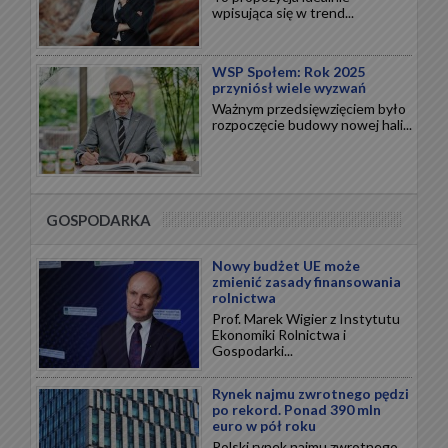
wpisująca się w trend...
WSP Społem: Rok 2025
przyniósł wiele wyzwań
Ważnym przedsięwzięciem było
rozpoczęcie budowy nowej hali...
GOSPODARKA
Nowy budżet UE może
zmienić zasady finansowania
rolnictwa
Prof. Marek Wigier z Instytutu
Ekonomiki Rolnictwa i
Gospodarki...
Rynek najmu zwrotnego pędzi
po rekord. Ponad 390 mln
euro w pół roku
Polski rynek najmu zwrotnego