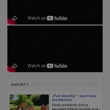
RAPORTY
„Pod chmurką” – must have
produktowy
Kiedy promienie słońca
zaczynają świecić mocniej, a na...