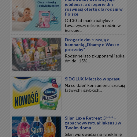
jubileusz, a drogerie dm
rozwijają ofertę dla rodzin w
Polsce
Od 30 lat marka babylove
towarzyszy milionom rodzin w
Europie...
Drogerie dm ruszają z
kampanią „Dbamy o Wasze
potrzeby”
Rodzinne lato z kuponami i apką
dm do -15%...
SIDOLUX Mleczko w sprayu
Na co dzień konsumenci szukają
łatwych i szybkich...
Silan Luxe Retreat 5***** –
zapachowy rytuał luksusu w
Twoim domu
Silan wprowadza na rynek linię